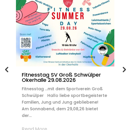
Fitnesstag SV Groß Schwülper
D
Okerhalle 29.08.2026
b
B
Fitnesstag ...mit dem Sportverein Groß
Schwülper Hallo liebe sportbegeisterte
B
Familien, Jung und Jung gebliebene!
24
Am Sonnabend, dem 29,08,26 bietet
J
der...
T
h
Read More