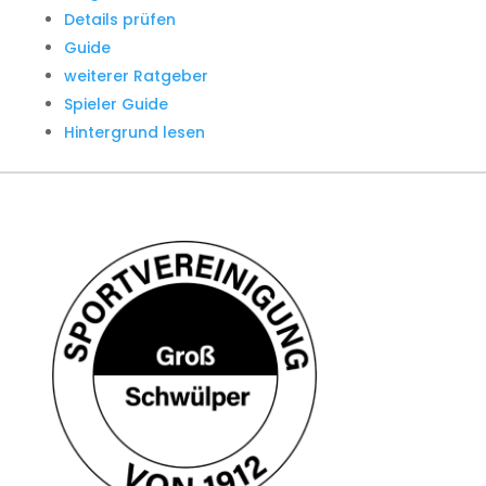
Details prüfen
Guide
weiterer Ratgeber
Spieler Guide
Hintergrund lesen