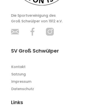
Die Sportvereinigung des
Groß Schwülper von 1912 e.V.
SV Groß Schwülper
Kontakt
Satzung
Impressum
Datenschutz
Links